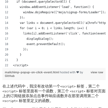
  if (document.querySelectorAll) {
    window.addEventListener('load', function() {
      window.dojoRequire(["mojo/signup-forms/Loader"]);
    });
    var links = document.querySelectorAll('a[href="https
    for (var i = 0; i < links.length; i++) {
      links[i].addEventListener('click', function(event)
        displayDialog();
        event.preventDefault();
      });
    }
  }
</script>
mailchimp-popup-on-click-event.html
hosted with ❤ by
view raw
GitHub
在上述代码中，我没有改动第一个
标签，第二个
<script>
标签里面有一个函数，第三个
标签对页面
<script>
<script>
上的订阅链接添加点击事件响应函数并在那里调用第二个
标签里定义的函数。
<script>