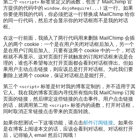
第二个
标签里定义的函数，包含了 MailChimp 官
<script>
方提供的代码中的
这一行。如果
window.dojoRequire(...)
你要使用我的代码，你必须把这一行替换成 MailChimp 给你
的同一行代码，然后才会显示你的对话框而不是我的对话
框。
在这一行前面，我插入了两行代码用来删除 MailChimp 会插
入的两个 cookie：一个是在用户关闭对话框后加入，另一个
是在用户订阅后加入。只要有这两个 cookie 中的一个，对话
框就不再显示。这对页面打开就触发的订阅对话框来说是合
理的，谁也不希望每次打开页面都会看到对话框弹出。但如
果用户主动点击链接，则应该总是打开对话框。为此我们要
删除上述两个 cookie，保证对话框总是能打开。
第三个
标签是针对我的博客定制的，并不适用于其
<script>
它人。我在我的博客页面内寻找所有指向我 MailChimp 订阅
页面的链接，然后绑定这些链接的点击事件。用户点击链接
的话，就调用第二给
标签内的函数，打开对话框，
<script>
同时取消正常链接点击带来的页面转跳。
如果你想测试一下这项功能，请点击
邮件订阅链接
。如果你
是在博客上阅读本文的话，应该会看到对话框。对话框打开
后，记得输入 email 然后订阅哦！