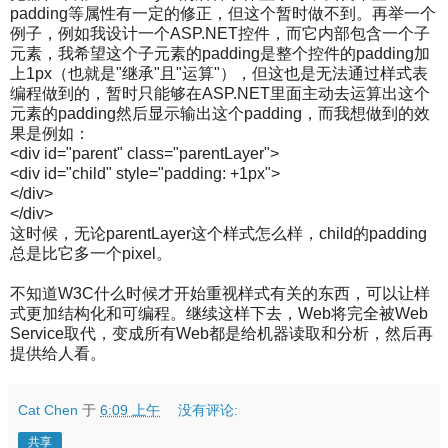
padding等属性有一定的修正，但这个暂时做不到。再举一个
例子，例如我设计一个ASP.NET控件，而它内部包含一个子
元素­，我希望这个子元素的padding是整个控件的padding加
上1px（也就是"继承"且"运算"），但这也是无法通过样式表
编程做到的，暂时只能够在AS­P.NET里面主动去运算出这个
元素的padding然后显示输出这个padding，而我想做到的效
果是例如：
<div id="parent" class="parentLayer">
<div id="child" style="padding: +1px">
</div>
</div>
这时候，无论parentLayer这个样式怎么样，child的padding
总是比它多一个pixel。
不知道W3C什么时候才开始重视样式有关的东西，可以让样
式更加结构化和可编程。继续这样下去，Web将完全被Web
Service取代，变成所有Web都是给机器读取和分析，然后再
提供给人看。
Cat Chen
于
6:09 上午
没有评论:
共享