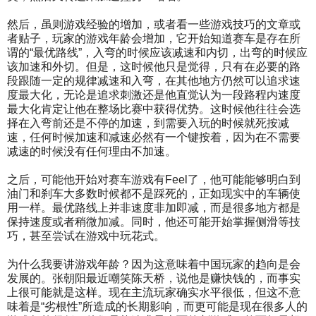
然后，虽则游戏经验的增加，或者看一些游戏技巧的文章或
者贴子，玩家的游戏年龄会增加，它开始知道赛车是存在所
谓的“最优路线”，入弯的时候应该减速和内切，出弯的时候应
该加速和外切。但是，这时候他只是觉得，只有在必要的路
段跟随一定的规律减速和入弯，在其他地方仍然可以追求速
度最大化，无论是追求刺激还是他直觉认为一段路程内速度
最大化肯定让他在整场比赛中获得优势。这时候他往往会选
择在入弯前还是不停的加速，到需要入玩的时候就死按减
速，任何时候加速和减速必然有一个键按着，因为在不需要
减速的时候没有任何理由不加速。
之后，可能他开始对赛车游戏有Feel了，他可能能够明白到
油门和刹车大多数时候都不是踩死的，正如现实中的车辆使
用一样。最优路线上并非速度非加即减，而是很多地方都是
保持速度或者稍微加减。同时，他还可能开始掌握侧滑等技
巧，甚至尝试在游戏中玩花式。
为什么我要讲游戏年龄？因为这意味着中国玩家的趋向是会
发展的。张朝阳最近嘲笑陈天桥，说他是赚快钱的，而事实
上很可能就是这样。现在主流玩家确实水平很低，但这不意
味着是“劣根性”所造成的长期影响，而更可能是现在很多人的