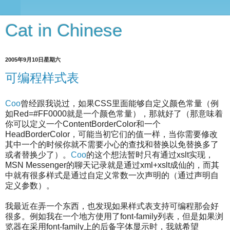
Cat in Chinese
2005年9月10日星期六
可编程样式表
Coo
曾经跟我说过，如果CSS里面能够自定义颜色常量（例
如Red=#FF0000就是一个颜色常量），那就好了（那意味着
你可以定义一个ContentBo­rderColor和一个
HeadBorderColor，可能当初它们的值一样，当你需要修改
其中一个的时候你就不需要小心的查找和替换以免替换多了
或者替换­少了）。
Coo
的这个想法暂时只有通过xslt实现，
MSN Messenger的聊天记录就是通过xml+xslt成仙的，而其
中就有很多样式是通过自定义常数一次声明的（通过声明自
定义参­数）。
我最近在弄一个东西，也发现如果样式表支持可编程那会好
很多。例如我在一个地方使用了font-family列表，但是如果浏
览器在采用font-family­上的后备字体显示时，我就希望