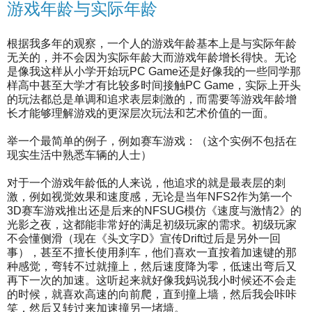
游戏年龄与实际年龄
根据我多年的观察，一个人的游戏年龄基本上是与实际年龄
无关的，并不会因为实际年龄大而游戏年龄增长得快。无论
是像我这样从小学开始玩PC Game还是好像我的一些同学那
样高中甚至大学才有比较多时间接触PC Game，实际上开头
的玩法都总是单调和追求表层刺激的，而需要等游戏年龄增
长才能够理解游戏的更深层次玩法和艺术价值的一面。
举一个最简单的例子，例如赛车游戏：（这个实例不包括在
现实生活中熟悉车辆的人士）
对于一个游戏年龄低的人来说，他追求的就是最表层的刺
激，例如视觉效果和速度感，无论是当年NFS2作为第一个
3D赛车游戏推出还是后来的NFSUG模仿《速度与激情2》的
光影之夜，这都能非常好的满足初级玩家的需求。初级玩家
不会懂侧滑（现在《头文字D》宣传Drift过后是另外一回
事），甚至不擅长使用刹车，他们喜欢一直按着加速键的那
种感觉，弯转不过就撞上，然后速度降为零，低速出弯后又
再下一次的加速。这听起来就好像我妈说我小时候还不会走
的时候，就喜欢高速的向前爬，直到撞上墙，然后我会咔咔
笑，然后又转过来加速撞另一堵墙。