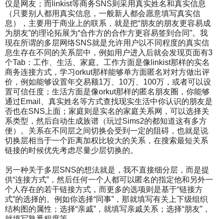
仅是网友；而linkist等商务SNS则采用真实姓名和真实信息
（只要别人都用真实信息，一般新人都会愿意填写真实信
息），主要用于商业上的联系，就是把“朋友的朋友更容易成
为朋友”的理论拓展为“合作方的合作方更容易签到合同”。我
现在所谓的多层网络SNS就是允许用户以不同程度的真实信
息生存在不同的关系层中，例如用户进入后就会发现页面有3
个Tab：工作、生活、家庭。工作方面是像linkist那样的实名
商务连接方式，学习orkut那样能够单方面匿名对对方做出评
价，例如能够设置年交易额1万、10万、100万，或者可以设
置可信任度；生活方面是像orkut那样的匿名朋友圈，你能够
通过Email、真实姓名等方式查找现实生活中你认识的朋友是
否也在SNS上面；家庭则是实名的家庭关系网，可以选择关
系类型，然后自动生成族谱（玩过Sims2的都知道这有多方
便）。关系在不同层之间切换会受到一定的阻碍，也就是说
切换层相当于一个距离加权比较大的关系，在搜索最短关系
链接的时候优先考虑尽量少层切换的。
另一种关于多层SNS的想法就是，我不直接细分层，而是提
供“连接方式”，然后任何一个人都可以匿名的指定他和另外一
个人存在的若干链接方式，而更多的选项则是基于“链接方
式”的选择的。例如你选择“同事”，那就填写有关上下级组织
结构图的属性；选择“亲戚”，就填写亲戚关系；选择“朋友”，
就填写熟悉程度等。