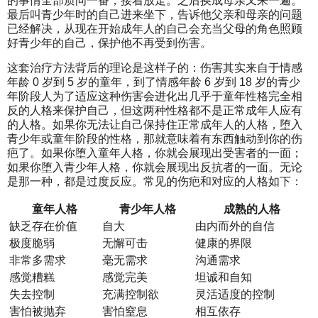
的事情全部质问一番，接着放走。之后换成母亲又来一遍。
最后叫青少年时的自己进来坐下，告诉他父亲和母亲的问题
已经解决，从现在开始成年人的自己会充当父母的角色照顾
好青少年的自己，保护他不再受到伤害。
这套治疗方法背后的理论是这样子的：伤害其实来自于情感
年龄 0 岁到 5 岁的童年，到了情感年龄 6 岁到 18 岁的青少
年阶段人为了适应这种伤害会进化出几乎于童年性格完全相
反的人格来保护自己，但这两种性格都不是正常成年人应有
的人格。如果你无法让自己保持住正常成年人的人格，堕入
青少年或童年阶段的性格，那就意味着有东西触动到你的伤
疤了。如果你堕入童年人格，你就会展现出受害者的一面；
如果你堕入青少年人格，你就会展现出反抗者的一面。无论
是那一种，都是过度反应。常见的伤疤和对应的人格如下：
童年人格
青少年人格
成熟的人格
缺乏存在价值
自大
由内而外的自信
极度脆弱
无懈可击
健康的界限
非常多需求
毫无需求
沟通需求
感觉糟糕
感觉完美
坦诚和自知
失去控制
充满控制欲
灵活适度的控制
害怕被抛弃
害怕窒息
相互依存