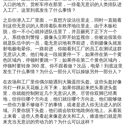
入口的地方。货柜车停在那里，一排毫无意识的人类排队进
入工厂。这里到底发生了什么事情？
之后你潜入工厂里面，一直想方设法往里走，同时一直能看
到这些无意识的人类排着队有秩序地往里走。由于木板松
脱，你一不小心就掉进队伍里了，并且砸死了正下方一个
人。系统收到警报，摄像头立即开始监视你，你被迫假装你
就是队伍中的一员，毫无意识地有序前进，否则摄像头就发
射电极电晕你。一路前进，你能看到工厂的员工在测试这群
无意识人类。他们每走一段就要停一下，如果停在第一个黄
色区域内，停顿时要跳一下；如果停在第二个黄色区域内，
停顿时要转身 360 度。你不跟着做？次品，电晕！到底这里
发生了什么事情？为什么一部分人可以操纵另外一部分人？
在农场和工厂里你偶尔能遇到大脑遥控头盔。这些头盔好像
吊灯一样从天花板上吊下来，如果你跳起来把头塞进头盔
里，你就能控制附近几个无意识人类。尽管你双脚已经离
地，但你往哪个方向走，他们就往哪个方向走。他们能够做
一些你力量不够做不了的事情，或者是进入你无法进入的区
域。只要你脱下头盔，他们就会软软地跪倒在地上。从着装
上来看，这些人类看起来像是农夫和工人，难道他们就是用
来充当无意识的劳动力的？为什么可以这样？