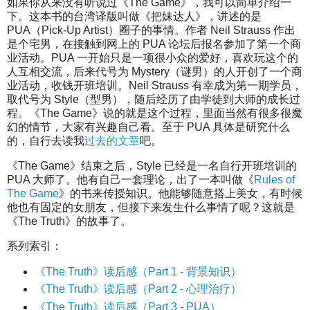
如果你从来没有听说过《The Game》，我可以简单介绍一
下。这本书的台湾译版叫做《把妹达人》，讲述的是
PUA（Pick-Up Artist）圈子的事情。作者 Neil Strauss 作出
是个宅男，在接触到网上的 PUA 论坛后报名参加了第一个商
业活动。PUA 一开始只是一项很小众的爱好，喜欢玩这个的
人互相交流，后来代号为 Mystery（谜男）的人开创了一个商
业活动，收钱开班培训。Neil Strauss 有幸成为第一期学员，
取代号为 Style（型男），随后经历了由学徒到大师的成长过
程。《The Game》说的就是这个过程，里面当然有很多很魔
幻的情节，大家有兴趣自己看。至于 PUA 具体是研究什么
的，自行去读我
过去的文章
吧。
《The Game》结束之后，Style 已经是一名自行开班培训的
PUA 大师了。他有自己一套理论，出了一本叫做《
Rules of
The Game
》的书来传授知识。他能够随意搭上美女，有时候
他也有固定的女朋友，但接下来发生什么事情了呢？这就是
《The Truth》的故事了。
系列索引：
《The Truth》读后感（Part 1 - 背景知识）
《The Truth》读后感（Part 2 - 心理治疗）
《The Truth》读后感（Part 3 - PUA）