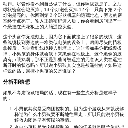
动作。尽管你看不到自己做了什么，但你照拔就是了。之后
球状密室会熄灭掉，13 个灯泡会灭掉 12 个，只留下第 2 个
灯泡是亮的。你回到第 2 个球状机器的隐藏地点，旁边的密
室终于点亮了。输入正确密码进入后，你会看到房间里有一
个悬挂在天花板上的大脑遥控头盔。
这个头盔你无法戴上，因为它下面被接上了很多的线缆，这
些线缆接到旁边的一堆类似电脑的设备上。房间尽头的挡板
拿掉后，你会看到线缆接入到墙上，这时候如果你把线缆拔
掉，小男孩的身体就会软下来跪倒在地板上。这个跪倒的肢
势有点眼熟啊，那不正是那些可被遥控的无意识人类在遥控
断开时的状态吗？所以说小男孩其实也是被遥控的？如果这
样说的话，遥控小男孩的又是谁呢？
分析和猜想
如果不考虑隐藏结局的话，现在有一些主流分析是这样子
的：
小男孩其实是受肉团控制的。因为这个游戏从来就没解
释过为什么小男孩要不断地往里走，所以只能说小男孩
解救肉团是早有预谋的事情。
水中小孩也是受肉团控制的。他的任务就是赋予你那些