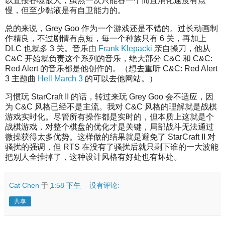
以直接吞噬敌人，虽然一次只能吞一个而且消化速度有点
慢，但至少黏液是有自卫能力的。
总的来说，Grey Goo 作为一个游戏还是不错的。过长动画制
作精良，不过剧情有点短，每一个种族只有 6 关，再加上
DLC 也就多 3 关。音乐由
Frank Klepacki
亲自操刀，他从
C&C 开始就负责这个系列的音乐，绝大部分 C&C 和 C&C:
Red Alert 的音乐都是他创作的。（想去重听 C&C: Red Alert
3 主题曲
Hell March 3
的可以去他网站。）
习惯玩 StarCraft II 的话，转过来玩 Grey Goo 会不适应，因
为 C&C 风格已经不是主流。我对 C&C 风格的理解就是战棋
游戏实时化。尽管所有操作都是实时的，但本质上这就是个
战棋游戏，对整个棋盘的优化才是关键，局部战斗无法通过
微操获得太多优势。这样做的结果就是避免了 StarCraft II 对
骚扰的强调，但 RTS 在没有了骚扰后就只剩下谁的一大波能
把别人全推掉了，这种设计风格有好处也有坏处。
Cat Chen
于
1:58 下午
没有评论:
共享