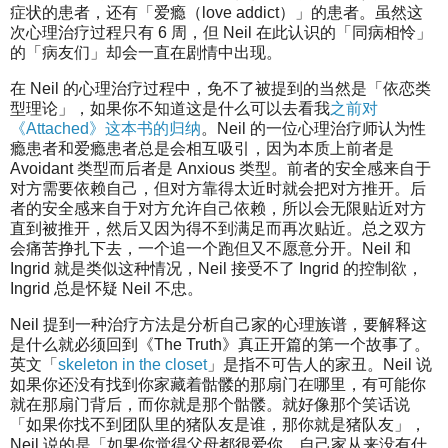
症状的患者，还有「爱瘾（love addict）」的患者。虽然这
次心理治疗过程只有 6 周，但 Neil 在此认识的「同病相怜」
的「病友们」却会一直在剧情中出现。
在 Neil 的心理治疗过程中，免不了被提到的当然是「依恋类
型理论」，如果你不知道这是什么可以去看我
之前对
《Attached》这本书的归纳
。Neil 的一位心理治疗师认为性
瘾患者和爱瘾患者总是会相互吸引，因为本质上前者是
Avoidant 类型而后者是 Anxious 类型。前者的安全感来自于
对方需要依赖自己，但对方靠得太近时就会把对方推开。后
者的安全感来自于对方允许自己依赖，所以会无限贴近对方
直到被推开，然后又因为得不到满足而再次贴近。总之双方
会痛苦挣扎下去，一个追一个跑但又不愿意分开。Neil 和
Ingrid 就是类似这种情况，Neil 接受不了 Ingrid 的控制欲，
Ingrid 总是怀疑 Neil 不忠。
Neil 提到一种治疗方法是分析自己家的心理族谱，要解释这
是什么就必须回到《The Truth》真正开篇的第一个故事了。
英文「
skeleton in the closet
」是指不可告人的家丑。Neil 说
如果你还没有找到你家藏着骷髅的那扇门在哪里，有可能你
就在那扇门背后，而你就是那个骷髅。就好像那个笑话说
「如果你找不到团队里的猪队友是谁，那你就是猪队友」，
Neil 说的是「如果你觉得父母都很爱你，自己家从来没有什