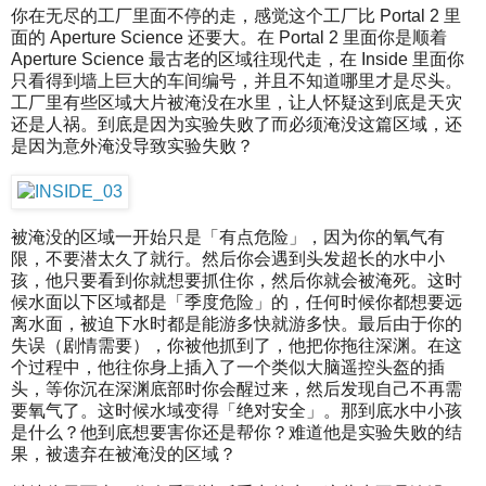
你在无尽的工厂里面不停的走，感觉这个工厂比 Portal 2 里
面的 Aperture Science 还要大。在 Portal 2 里面你是顺着
Aperture Science 最古老的区域往现代走，在 Inside 里面你
只看得到墙上巨大的车间编号，并且不知道哪里才是尽头。
工厂里有些区域大片被淹没在水里，让人怀疑这到底是天灾
还是人祸。到底是因为实验失败了而必须淹没这篇区域，还
是因为意外淹没导致实验失败？
被淹没的区域一开始只是「有点危险」，因为你的氧气有
限，不要潜太久了就行。然后你会遇到头发超长的水中小
孩，他只要看到你就想要抓住你，然后你就会被淹死。这时
候水面以下区域都是「季度危险」的，任何时候你都想要远
离水面，被迫下水时都是能游多快就游多快。最后由于你的
失误（剧情需要），你被他抓到了，他把你拖往深渊。在这
个过程中，他往你身上插入了一个类似大脑遥控头盔的插
头，等你沉在深渊底部时你会醒过来，然后发现自己不再需
要氧气了。这时候水域变得「绝对安全」。那到底水中小孩
是什么？他到底想要害你还是帮你？难道他是实验失败的结
果，被遗弃在被淹没的区域？