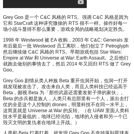
Grey Goo 是一个 C&C 风格的 RTS。强调 C&C 风格是因为
它和 StarCraft 这种讲究微操的 RTS 很不一样。操作好每一
场小战斗显得不那么重要，游戏全局的战略规划决定胜负。
1998 年 Westwood 被 EA 收购，2003 年 C&C: Generals 发
布后最后一批 Westwood 员工离职，他们创立了 Petroglyph
然后继续做 C&C 风格的 RTS。早期游戏包括 Star Wars:
Empire at War 和 Universe at War: Earth Assault。之后他们
就跑去做别的事情去了，然后 2014 年又回归 RTS 做了 Grey
Goo。
Grey Goo 剧情从类人种族 Beta 重开虫洞开始，虫洞一打开
就发现被攻击了。攻击来自人类，而且人类科技已经远高于
Beta，鄙视 Beta 为「那些武器还需要发射子弹的家伙」。
Beta 的步兵都是族人，人类只有总部里有一个人，派出去打
仗的全是这个人控制的 drones，明显科技不在同一水平上，
这简直就是 Universe at War 的反转。（在 UAW 里面人类科
技水平是最低的，地球已经沦陷，地球的入侵者和另一个已
毁灭文明的复仇者在地球上开战。）
人类和 Beta 打着打着，就发现 Grey Goo 不幸掉落到星球表