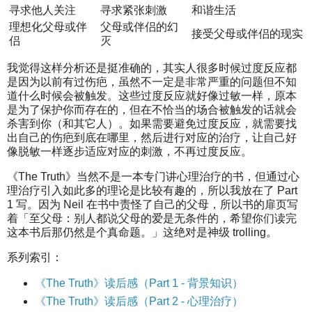
寻求他人关注
寻求紧张刺激
和谐生活
理想化父母或伴
父母或伴侣的幻
接受父母或伴侣的现实
侣
灭
我觉得这样分析还是挺准确的，其实人很多时候过度反应都
是因为以前有过伤疤，虽然不一定是非常严重的问题但不知
道什么时候会被触发。这些过度反应就好像过敏一样，原本
是为了保护你而存在的，但在不恰当的场合被触发的话就会
杀害到你（和其它人）。如果需要避免过度反应，就需要找
出自己的伤疤到底在哪里，然后进行对应的治疗，让自己好
像脱敏一样逐步适应对应的刺激，不再过度反应。
《The Truth》当然不是一本专门讲心理治疗的书，但通过心
理治疗引入如此多的理论是比较有趣的，所以我放在了 Part
1 写。因为 Neil 在书中责怪了自己的父母，所以书的扉页写
着「至父母：别人都说父母的爱是无条件的，希望你们读完
这本书后那仍然是个真命题。」这绝对是神级 trolling。
系列索引：
《The Truth》读后感（Part 1 - 背景知识）
《The Truth》读后感（Part 2 - 心理治疗）