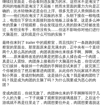
继续往里面走，你会看到违反重力的水。这些水不是淹没了
房间的地板而是淹没了天花板！然而水里面的重力方向是正
确的，比水轻物体还是会往上浮。很多无意识人类倒插在水
里——他们泡在淹没了天花板的水里，头朝下接在一根电缆
上，电缆往下穿出水面接到放在地板上设备里。这是多么神
奇的景象！仔细观察，你会发现这些人类的肢体已经被改造
过，有些没有手，有些没有头……但这不影响你对他们进行
大脑遥控。这到底是什么可怕的实验？
最终你来到了 trailer 中的观察室，而且找到了一条路跑到观
察室的里面去。那里面原来是充满水的，正中央有一个直径
两个人那么高的肉团，肉团表面伸出来很多手啊、脚啊、头
啊……原来最终改造的结果是把那么多人揉合成一个肉团，
真是让人震惊。肉团身上接着四个大脑遥控头盔，你尝试把
它们拔掉，每拔掉一个肉团的手脚就尝试来抓了，拔完第三
个你被抓住了然后被塞进肉团里。从此你作为玩家就不再控
制小男孩，变成控制肉团。这是搞什么鬼？我是被肉团吃了
吗？我是成为肉团的主脑了吗？为什么我要成为恶心的肉
团？
变成肉团后，你就无敌了。肉团伸出来的手手脚脚等同于几
个人的力量，一下子就爆了观察室的玻璃逃脱了。之后这个
游戏就不再是往里走了，肉团想要往外走，肉团想要逃脱这