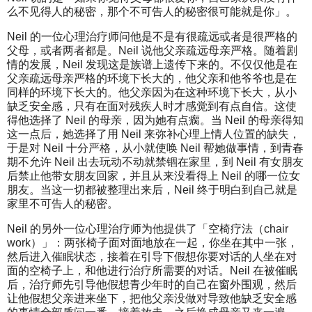
么不见得人的秘密，那个不可告人的秘密很可能就是你」。
Neil 的一位心理治疗师问他是不是有很疏远或者是很严格的
父母，或者两者都是。Neil 说他父亲疏远母亲严格。随着剧
情的发展，Neil 发现这是族谱上遗传下来的。不仅仅他是在
父亲疏远母亲严格的环境下长大的，他父亲和他爷爷也是在
同样的环境下长大的。他父亲因为在这种环境下长大，从小
缺乏安全感，只有在面对残疾人时才感觉到有点自信。这使
得他选择了 Neil 的母亲，因为她有点瘸。当 Neil 的母亲得知
这一点后，她选择了用 Neil 来弥补心理上情人位置的缺失，
于是对 Neil 十分严格，从小就使唤 Neil 帮她做事情，到青春
期不允许 Neil 出去玩动不动就禁锢在家里，到 Neil 有女朋友
后禁止他带女朋友回家，并且从来没看得上 Neil 的哪一位女
朋友。当这一切都被整理出来后，Neil 终于明白到自己就是
家里不可告人的秘密。
Neil 的另外一位心理治疗师为他提供了「空椅疗法（chair
work）」：两张椅子面对面地放在一起，你坐在其中一张，
然后进入催眠状态，接着在引导下假想你要对话的人坐在对
面的空椅子上，和他进行治疗所需要的对话。Neil 在被催眠
后，治疗师先引导他假想青少年时的自己在窗外围观，然后
让他假想父亲进来坐下，把他父亲没做对导致他缺乏安全感