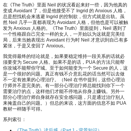
在《The Truth》里面 Neil 的状况看起来好一些，因为他真的
变成 Avoidant 了，但是他接受不了 Ingrid 的 Anxious 人格，
总是想找机会来逃避 Ingrid 的控制欲，但方式就是出轨。虽
然 Neil 几乎一直都表现为 Avoidant 人格，但他也是可以被触
发为 Anxious 人格的。《The Truth》里面提到，Neil 遇到了
一个性格跟自己完全一样的女人，一开始以为这就是完美结
局，后来当她表现出 Avoidant 行为时 Neil 才意识到自己有多
紧张，于是又变回了 Anxious。
我觉得最终的结论就是，如果要稳定维持一段关系的话就必
须要变为 Secure 人格。如果不是的话，PUA 的方法只能帮
你攻城不能帮你守城。至于如何能变为一个 Secure 的人，这
是一个很好的问题。真正有钱不介意乱花的话当然可以去做
不一定有效果的心理治疗。（Neil 在书中提到，这些心理治
疗师并不是完美的。有一部分心理治疗师总能找到你下一个
需要治疗的点，这样他们才能不停地从你身上赚钱。另外一
部分心理治疗师自身就存在安全感问题，只是通过治疗别人
来掩盖自己的问题。）但总的来说，这方面的信息不如 PUA
教材一样随手可得。
系列索引：
《The Truth》读后感（Part 1 - 背景知识）