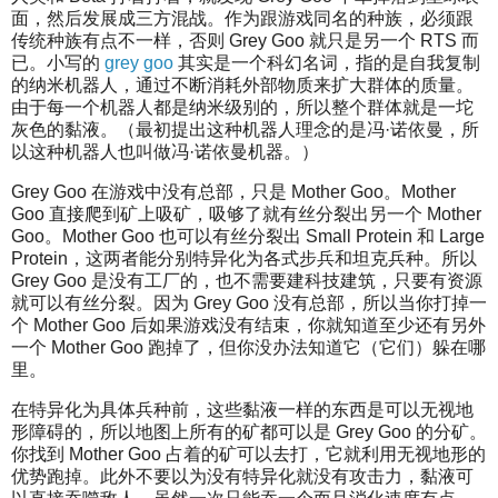
面，然后发展成三方混战。作为跟游戏同名的种族，必须跟
传统种族有点不一样，否则 Grey Goo 就只是另一个 RTS 而
已。小写的
grey goo
其实是一个科幻名词，指的是自我复制
的纳米机器人，通过不断消耗外部物质来扩大群体的质量。
由于每一个机器人都是纳米级别的，所以整个群体就是一坨
灰色的黏液。（最初提出这种机器人理念的是冯·诺依曼，所
以这种机器人也叫做冯·诺依曼机器。）
Grey Goo 在游戏中没有总部，只是 Mother Goo。Mother
Goo 直接爬到矿上吸矿，吸够了就有丝分裂出另一个 Mother
Goo。Mother Goo 也可以有丝分裂出 Small Protein 和 Large
Protein，这两者能分别特异化为各式步兵和坦克兵种。所以
Grey Goo 是没有工厂的，也不需要建科技建筑，只要有资源
就可以有丝分裂。因为 Grey Goo 没有总部，所以当你打掉一
个 Mother Goo 后如果游戏没有结束，你就知道至少还有另外
一个 Mother Goo 跑掉了，但你没办法知道它（它们）躲在哪
里。
在特异化为具体兵种前，这些黏液一样的东西是可以无视地
形障碍的，所以地图上所有的矿都可以是 Grey Goo 的分矿。
你找到 Mother Goo 占着的矿可以去打，它就利用无视地形的
优势跑掉。此外不要以为没有特异化就没有攻击力，黏液可