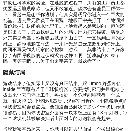
群疯狂科学家的实验。在逃脱的过程中，所有的工厂员工都
想要远远地观察你，但又不敢靠近。偶尔会有些员工帮你一
下，看起来是想帮你逃脱，但其实是诱导你进入一个巨大的
礼堂。进去后无数员工在围观，地板正中央打开一个地洞然
后你就掉进封闭的水池里了。水池看起来是密封的，但你还
是逃出去了，最后找到工厂的外墙，用力把它撞破。墙壁之
外其实是悬崖，你撞破后就滚下山去了，一直滚到山脚的沙
滩上，静静地躺在海边，一束阳光穿过云层照射到你身上。
肉团不再受作为玩家的你控制，游戏……莫非结束了？好像
除了肉团呼吸般的起伏就没有动静了啊，游戏真的结束了
吗？再等等吧……终于出来字幕了。就这样了？
隐藏结局
游戏结束了但实际上又没有真正结束。跟 Limbo 踩蛋相似，
Inside 里面藏有若干个球状机器，你要找到它们并且把核心
拔出来让它们停止工作。每搞掂一个你就能够获得一个成
就。解决掉 13 个球状机器后，观察室附近的一个隐藏地点的
球状密室就会被点亮。要知道自己解决了多少个球状机器也
很容易，因为球状密室外面有一块木板上面有 13 个灯泡，每
一个球状机器被解决掉后上面对应的灯泡就会亮起来。
当球状密室亮起来时，你就可以进去里面做一个拔出核心的