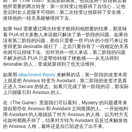
师，和《The Truth》里面那群病友。他说这两个阶段标志着
他所需要的两次转变：第一次转变让他获得了自信心，让他
意识到女人是随手可得的；第二次转变让他获得了安全感，
使得他的一段关系能够维持下去。
如果 Neil 需要通过两次转变才能得到他想要的结果，那意味
着 PUA 对大多数人来说都只解决了第一阶段的问题。如果你
没有第二阶段的问题，那你只需要一些 PUA 的小技巧来让你
变得更加 desirable 就行了，之后只要你有了一段稳定的关系
你就可以持续下去。但对另外一些人来说，第二阶段的问题
不解决的话 PUA 只是帮你转移了挫败感——从无法得到
desirable 的人，变成就算得到了也无法维持。
如果用
attachment theory
来解释的话，第一阶段的改变本质
上就是把 Anxious 转变为 Avoidant，第二阶段的改变才是真
正进入 Secure 的状态。如果只完成了第一阶段的话，那实际
上只能吸引到 Anxious 的人。
在《The Game》里面我们可以看到，Mystery 的问题通常来
源自那些在 Anxious 和 Avoidant 之间摇摆的人。一开始他利
用 Avoidant 的人格搞掂了对方 Anxious 的人格，以为对方无
论如何都跑不掉了，结果对方转为 Avoidant 后反过来触发他
的 Anxious 人格，最终还是自己陷进去了出不来。