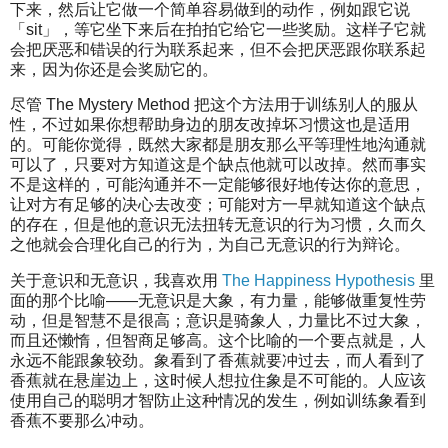
下来，然后让它做一个简单容易做到的动作，例如跟它说
「sit」，等它坐下来后在拍拍它给它一些奖励。这样子它就
会把厌恶和错误的行为联系起来，但不会把厌恶跟你联系起
来，因为你还是会奖励它的。
尽管 The Mystery Method 把这个方法用于训练别人的服从
性，不过如果你想帮助身边的朋友改掉坏习惯这也是适用
的。可能你觉得，既然大家都是朋友那么平等理性地沟通就
可以了，只要对方知道这是个缺点他就可以改掉。然而事实
不是这样的，可能沟通并不一定能够很好地传达你的意思，
让对方有足够的决心去改变；可能对方一早就知道这个缺点
的存在，但是他的意识无法扭转无意识的行为习惯，久而久
之他就会合理化自己的行为，为自己无意识的行为辩论。
关于意识和无意识，我喜欢用
The Happiness Hypothesis
里
面的那个比喻——无意识是大象，有力量，能够做重复性劳
动，但是智慧不是很高；意识是骑象人，力量比不过大象，
而且还懒惰，但智商足够高。这个比喻的一个要点就是，人
永远不能跟象较劲。象看到了香蕉就要冲过去，而人看到了
香蕉就在悬崖边上，这时候人想拉住象是不可能的。人应该
使用自己的聪明才智防止这种情况的发生，例如训练象看到
香蕉不要那么冲动。