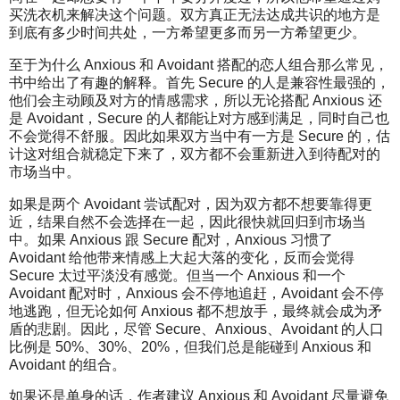
买洗衣机来解决这个问题。双方真正无法达成共识的地方是
到底有多少时间共处，一方希望更多而另一方希望更少。
至于为什么 Anxious 和 Avoidant 搭配的恋人组合那么常见，
书中给出了有趣的解释。首先 Secure 的人是兼容性最强的，
他们会主动顾及对方的情感需求，所以无论搭配 Anxious 还
是 Avoidant，Secure 的人都能让对方感到满足，同时自己也
不会觉得不舒服。因此如果双方当中有一方是 Secure 的，估
计这对组合就稳定下来了，双方都不会重新进入到待配对的
市场当中。
如果是两个 Avoidant 尝试配对，因为双方都不想要靠得更
近，结果自然不会选择在一起，因此很快就回归到市场当
中。如果 Anxious 跟 Secure 配对，Anxious 习惯了
Avoidant 给他带来情感上大起大落的变化，反而会觉得
Secure 太过平淡没有感觉。但当一个 Anxious 和一个
Avoidant 配对时，Anxious 会不停地追赶，Avoidant 会不停
地逃跑，但无论如何 Anxious 都不想放手，最终就会成为矛
盾的悲剧。因此，尽管 Secure、Anxious、Avoidant 的人口
比例是 50%、30%、20%，但我们总是能碰到 Anxious 和
Avoidant 的组合。
如果还是单身的话，作者建议 Anxious 和 Avoidant 尽量避免