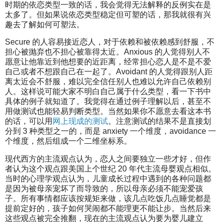
时期的依恋类型一致的话，我会觉得无法解释的反例实在是
太多了。但如果说依恋类型稳定但可塑的话，那我就很有兴
趣去了解如何可塑法。
Secure 的人容易接近恋人，对于依赖和被依赖感到舒服，不
担心被抛弃也不担心被靠得太近。Anxious 的人觉得别人不
愿意让他靠近到他想要的近距离，经常担心恋人是不是不爱
自己或者不想跟自己在一起了。Avoidant 的人觉得跟别人距
离太近会不舒服，难以完全信任别人也难以允许自己依赖别
人。这样说可能大家不明白自己属于什么类型，看一下书中
具体的例子就知道了。我觉得在通过例子理解以后，甚至不
用做测试也能轻易判断类型。当然如果你不愿意去看这本书
的话，可以用
网上现成的测试
。注意测试的结果不是直接划
分到 3 种类型之一的，而是 anxiety 一个维度，avoidance 一
个维度，然后组成一个二维坐标系。
现代西方的主流观点认为，恋人之间要独立一些才好，但作
者认为这个观点跟美国上个世纪 20 年代主流母婴观点相似。
当时的心理学观点认为，儿童成长过程中遇到的各种问题都
是因为被母亲宠坏了而导致的，所以母亲必须不能宠爱孩
子。所有事情都应该按规矩来做，该几点吃饭几点睡觉都是
提前定好的，孩子如何哭闹都不能理更不能让步。当然后来
这些观点被完全推翻，现在的主流观点认为要为婴儿建立