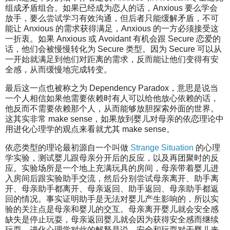
组成矛盾组合。如果已经成为恋人的话，Anxious 要么学会
放手，要么尝试学习有效沟通，但后者只能缓解矛盾，不可
能让 Anxious 的需求获得满足，Anxious 的一方必须接受这
一折衷。如果 Anxious 或 Avoidant 有机会跟 Secure 恋爱的
话，他们会被慢慢转化为 Secure 类型。因为 Secure 可以从
一开始就满足到他们对距离的需求，反而能让他们变得有安
全感，从而缓慢地完成转变。
最后这一点也被称之为 Dependency Paradox，意思是说当
一个人相信如果他需要依赖时有人可以给他放心依赖的话，
他反而不需要依赖那个人，从而能够放胆探索外面的世界。
这其实非常 make sense，如果放到婴儿对母亲的依恋理论中
用进化心理学的观点来看就尤其 make sense。
依恋类型的理论最初源自一个叫做
Strange Situation
的心理
学实验，测试婴儿跟母亲分开后的反应，以及再团聚时的反
应。实验场所是一个地上充满玩具的房间，母亲带着婴儿进
入房间后跟实验助手交流，然后分别尝试母亲离开、助手离
开、母亲助手都离开、母亲返回、助手返回、母亲助手都返
回的情况。事实证明助手是无法对婴儿产生影响的，所以实
验的关注点是母亲和婴儿的交互。母亲离开婴儿就会安全感
缺失是停止玩耍，母亲返回婴儿就会因为获得安全感而继续
玩耍。进化心理学对此的解释是说，安全和玩耍对于婴儿来