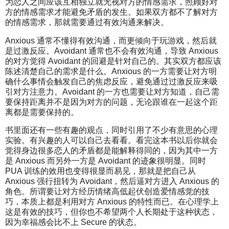
为恋人之间应该互相独立就无视对方的情感需求，照顾好对
方的情感需求才能避免矛盾的发生。如果双方都不了解对方
的情感需求，那就需要通过有效沟通来解决。
Anxious 通常不懂得有效沟通，而更倾向于玩游戏，然后就
是过激反应。Avoidant 通常也不会有效沟通，导致 Anxious
的对方觉得 Avoidant 的回避是针对自己的。其实双方都应该
陈述清楚自己的需求是什么。Anxious 的一方需要让对方明
确什么事情会触发自己的焦虑反应，避免通过过激反应来吸
引对方注意力。Avoidant 的一方也需要让对方知道，自己需
要保持距离并不是因为对方的问题，无论跟谁在一起这个距
离都是需要保持的。
书里面还有一些有趣的观点，同时引用了不少有意思的心理
实验。有兴趣的人可以自己去看看。看完这本书以后你就会
觉得身边很多恋人的矛盾都是能解释得同的，因为其中一方
是 Anxious 而另外一方是 Avoidant 的迹象很明显。同时
PUA 训练的效用也变得很显而易见，那就是把自己从
Anxious 强行扭转为 Avoidant，然后逼对方进入 Anxious 的
角色。所谓要让对方经历情绪高低起伏创造爱情感觉的技
巧，本质上都是利用对方 Anxious 的特性而已。在心理学上
这是有效的技巧，但你也不希望两个人长期处于这种状态，
因为幸福感会比不上 Secure 的状态。