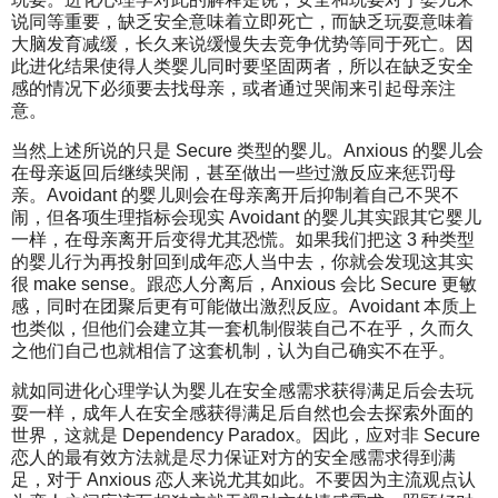
说同等重要，缺乏安全意味着立即死亡，而缺乏玩耍意味着
大脑发育减缓，长久来说缓慢失去竞争优势等同于死亡。因
此进化结果使得人类婴儿同时要坚固两者，所以在缺乏安全
感的情况下必须要去找母亲，或者通过哭闹来引起母亲注
意。
当然上述所说的只是 Secure 类型的婴儿。Anxious 的婴儿会
在母亲返回后继续哭闹，甚至做出一些过激反应来惩罚母
亲。Avoidant 的婴儿则会在母亲离开后抑制着自己不哭不
闹，但各项生理指标会现实 Avoidant 的婴儿其实跟其它婴儿
一样，在母亲离开后变得尤其恐慌。如果我们把这 3 种类型
的婴儿行为再投射回到成年恋人当中去，你就会发现这其实
很 make sense。跟恋人分离后，Anxious 会比 Secure 更敏
感，同时在团聚后更有可能做出激烈反应。Avoidant 本质上
也类似，但他们会建立其一套机制假装自己不在乎，久而久
之他们自己也就相信了这套机制，认为自己确实不在乎。
就如同进化心理学认为婴儿在安全感需求获得满足后会去玩
耍一样，成年人在安全感获得满足后自然也会去探索外面的
世界，这就是 Dependency Paradox。因此，应对非 Secure
恋人的最有效方法就是尽力保证对方的安全感需求得到满
足，对于 Anxious 恋人来说尤其如此。不要因为主流观点认