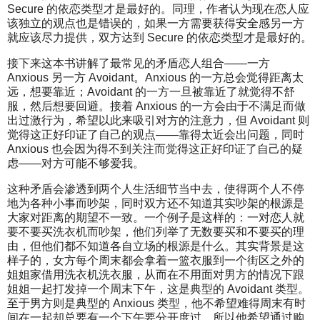
Secure 的依恋类型才是最好的。同理，作者认为现在恋人应
该独立的观点也是错误的，如果一方需要获得安全感另一方
就应该尽力提供，双方达到 Secure 的依恋类型才是最好的。
接下来这本书讲解了最常见的矛盾恋人组合——一方
Anxious 另一方 Avoidant。Anxious 的一方总会觉得距离太
远，想要靠近；Avoidant 的一方一旦被靠近了就觉得不舒
服，然后想要回避。接着 Anxious 的一方会由于不满足而做
出过激行为，希望以此来吸引对方的注意力，但 Avoidant 则
觉得这正好印证了自己的观点——靠得太近会出问题，同时
Anxious 也会因为得不到关注而觉得这正好印证了自己的疑
虑——对方可能不够爱我。
这种矛盾会渗透到两个人生活细节当中去，使得两个人不停
地为各种小事而吵架，同时双方还不知道其实吵架的根源是
大家对距离的期望不一致。一个例子是这样的：一对恋人就
要不要买洗衣机而吵架，他们列举了无数要买和不要买的理
由，但他们都不知道各自立场的根源是什么。其实背景是这
样子的，女方每个周末都会拿着一篮衣服到一个街区之外的
姐姐家借用洗衣机洗衣服，从而在不用面对男方的情况下跟
姐姐一起打发掉一个周末下午，这是典型的 Avoidant 类型。
至于男方则是典型的 Anxious 类型，他不希望难得周末有时
间在一起却总要有一个下午要分开度过，所以他希望通过购