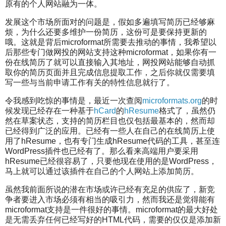
原有的个人网站融为一体。
发展这个市场所面对的问题是，假如多遍填写简历已经够麻
烦，为什么还要多维护一份简历，这份可是要保持更新的
哦。这就是背后microformat所需要去推动的事情，我希望以
后那些专门做网投的网站支持这种microformat，如果你有一
份在线简历了就可以直接输入其地址，网投网站能够自动抓
取你的简历页面并且完成信息提取工作，之后你就仅需要填
写一些与当前申请工作有关的特性信息就行了。
令我感到吃惊的事情是，最近一次查阅
microformats.org
的时
候发现已经存在一种基于
hCard
的
hResume
格式了，虽然仍
然在草案状态，支持的简历栏目也仅包括最基本的，然而却
已经得到广泛的应用。已经有一些人在自己的在线简历上使
用了hResume，也有专门生成hResume代码的工具，甚至连
WordPress插件也已经有了。那么看来高端用户要采用
hResume已经很容易了，只要他现在使用的是WordPress，
马上就可以通过该插件在自己的个人网站上添加简历。
虽然我前面所说的潜在市场或许已经有充足的供应了，新竞
争者要进入市场必须有相当的吸引力，然而我还是觉得能有
microformat支持是一件很好的事情。microformat的最大好处
是无需丢弃任何已经写好的HTML代码，需要的仅仅是添加新