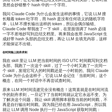
竟然会抄错整个 hash 中的一个字符。
我问 Claude Code 为什么会发生这样的事情，它说 LLM 擅
长顺着 token 吐字符，而 hash 是没有任何语义的随机字符
串，LLM 不擅长输出这样的 token，所以会偶尔输错。
Claude Code 帮我改了一下 skill，在里面强调了 hash 必须
一字不差地抄写到总结文档里。将来我会改用 JavaScript 生
成好带 hash 头部的总结文档，再让 LLM 去填充内容，这样
才能保证不出错。
在时间轴上刻舟求剑
我在 skill 里让 LLM 把当前时间的 ISO UTC 时间戳写到文档
头部。我跑了一次这个 skill，过了一个小时又跑了一次同一
个 skill，发现它写入的时间戳还是一小时前的。我问 Claude
Code 为什么会这样子，它说 LLM 会记住「当前时间」这个
概念，在同一个对话中不再尝试查时间。
原来 LLM 对时间流逝完全没有概念！这简直就是在时间河流
中的刻舟求剑，一旦记下了当前时间就认定它永远不变。为
了解决这个问题，我让 skill 调用脚本获取当前的时间戳，不
再是自行输出时间戳。因为我已经在用 JavaScript，所以我
就让 LLM 调用 Node 执行一行 JavaScript 获取时间戳：