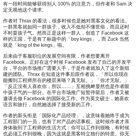
有一段时间能够获得别人 100% 的注意力，但作者和 Sam 决
定无视他这个请求。
作者对 Thrax 的看法，很多时候也是她对黑客文化的看法。
一群黑客就如同一群孩子，收入不低却不懂世俗，而且还时
不时耍孩子气。然而正是这样一群人，创造了 Facebook 这
样的王国，于是有了标题中的「boy kings」，而 Zuck 当然
就是「king of the kings」啦。
后来由于客服职位的发展空间有限，作者想要离开
Facebook。正好在这个时候 Facebook 发布了自己的开发平
台，平台的市场推广需要人手，于是作者就加入了这个新组
建的团队。Thrax 在知道这件事后跟作者说，「所以你现在
能搬到工程师所在的楼层来咯？真无耻。」「你才无耻。」
「反正没有人喜欢你，所以……」互相挑衅显然也是作者眼
中孩子气的一部分。在平台市场推广短暂停留后，作者又被
邀请去做 Facebook 的国际化工作。作为英文硕士，她喜欢
语言和旅行，自然她选择了接受新的工作。
作者的新头衔是「国际化产品经理」，这意味着她终于成为
工程部门的一员，也有了对产品的话事权。这时候作者才亲
身体验到了工程师的生活方式：你可以工作到很晚，有时候
也必须工作到很晚，因为这就是黑客特立独行的特质。你无