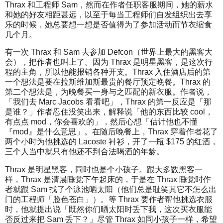
Thrax 和工程师 Sam，然而在作者任职客服期间，她的薪水
和她的好友相距甚远，以至于每当工程师们自发组织出去享
乐的时候，她总要想一想是否值得为了参加活动而节衣缩食
几个月。
有一次 Thrax 和 Sam 去参加 Defcon（世界上最大的黑客大
会），把作者也叫上了。因为 Thrax 是明星黑客，是这次行
程的主角，所以他能报销各种开支。Thrax 入住酒店后的第
一个想法是要在拉斯维加斯最贵的餐厅预定晚餐。Thrax 的
第二个想法是，为晚餐买一身与之匹配的新衣服。作者说，
「我们去 Marc Jacobs 看看吧」，Thrax 的第一反应是「那
是谁？」作者忍住没笑出来，解释说「他的东西比较 cool，
有点点 mod，你会喜欢的」，然后心想「估计他也不懂
『mod』是什么意思」。在随后晚餐上，Thrax 穿着作者花了
两个小时为他挑选的 Lacoste 衬衫，开了一瓶 $175 的红酒，
三个人当中就只有他还不到合法喝酒的年龄。
Thrax 是明星黑客，同时也是个小孩子。跟大多数黑客一
样，Thrax 是清晨睡觉下午起床的，于是在 Thrax 睡觉时作
者就跟 Sam 找了个泳池晒太阳（他们总是耻笑其它不怎么出
门的工程师「脸色苍白」）。等 Thrax 要作者帮他挑选衣服
时，他就提出说「既然你们晒太阳时丢下我，这次买衣服能
否反过来把 Sam 丢下？」尽管 Thrax 如同小孩子一样，希望