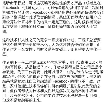
需听命于权威，可以连夜编写突破性的天才产品（或者是在
Facebook 上挑衅别人）。同时作者也见识到了某些工程师对
机械过程的迷信：Facebook 众包给用户翻译的词条偶尔会遇
到多个翻译版本难以取舍的情况，某些工程师就坚信用户投
票经算法计算得出来的结果一定是正确的。这时候作者就会
站在这些工程师的对立面，坚持翻译结果必须经过人手审
阅。
这种技术和人性之间的竞争一直没有停止过。工程师总想要
把这个世界变得更加技术化，因为这才符合他们的理想。而
作者作为一名女性，同时又是英文硕士，则希望更人性化一
些。
作者的下一份工作是 Zuck 的代笔写手，专门负责用 Zuck 的
口吻写博客。越是接近 Zuck，作者越觉得自己在公司里是个
异教徒。为了工作需要，她可以用 Zuck 的思维方法进行思考
和写作，但这也使得她更在意自己独立思考的能力，最终的
结果就是她发现自己的想法跟 Facebook 的理想不一致。这
是一家相信通过技术能够解决所有问题并且以以此为荣的公
司，但作者却认为技术和人性只是解决问题的不同手段而
已，没有优劣之分。公司想要通过技术手段解决一切问题，
但这不是她想要的未来。