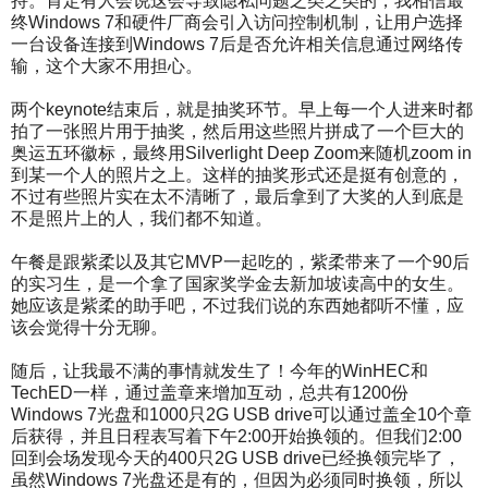
持。肯定有人会说这会导致隐私问题之类之类的，我相信最
终Windows 7和硬件厂商会引入访问控制机制，让用户选择
一台设备连接到Windows 7后是否允许相关信息通过网络传
输，这个大家不用担心。
两个keynote结束后，就是抽奖环节。早上每一个人进来时都
拍了一张照片用于抽奖，然后用这些照片拼成了一个巨大的
奥运五环徽标，最终用Silverlight Deep Zoom来随机zoom in
到某一个人的照片之上。这样的抽奖形式还是挺有创意的，
不过有些照片实在太不清晰了，最后拿到了大奖的人到底是
不是照片上的人，我们都不知道。
午餐是跟紫柔以及其它MVP一起吃的，紫柔带来了一个90后
的实习生，是一个拿了国家奖学金去新加坡读高中的女生。
她应该是紫柔的助手吧，不过我们说的东西她都听不懂，应
该会觉得十分无聊。
随后，让我最不满的事情就发生了！今年的WinHEC和
TechED一样，通过盖章来增加互动，总共有1200份
Windows 7光盘和1000只2G USB drive可以通过盖全10个章
后获得，并且日程表写着下午2:00开始换领的。但我们2:00
回到会场发现今天的400只2G USB drive已经换领完毕了，
虽然Windows 7光盘还是有的，但因为必须同时换领，所以