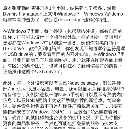
原本张亚勤的演讲只有1个小时，结果延长了很多，然后
Dennis Flanagan才上来讲Windows 7。Windows 7的demo
就非常有冲击力了，特别是device stage这样的特性。
在Windows 7里面，每个外设（包括网络外设）都有自己的
图标，厂商可以设计一个和外设外观一样的图标，使得用户
更容易在Windows 7中识别这一设备。例如你有黑白两个
USB drive，都插入到电脑后，你会发现不知道哪个盘符是哪
个USB drive的，要看看里面的内容才知道。在Windows 7里
面，只要厂商制作了对应的图标，用户就能在图形界面上看
到有区别的两个图片，也就可以在不了解何谓盘符的前提下
正确操作这两个USB drive了。
此外，每一个外设都可以有自己的device stage，例如连接一
部Zune后可以显示容量、电量，还可以显示为你推荐的MP3
销售信息；又例如连接一部Nokia手机后可以显示有关的内部
信息，以及Nokia网站上为这部手机推荐的新游戏。简单来
说，硬件设备销售后不再是与硬件厂商脱离关系了，只要它
连接到安装了Windows 7的PC，并且这台PC还连接着网
络，硬件厂商就能得知这台设备的使用情况，并且为你推介
更多的商品和服务，当然也可能包括免费的服务与技术支