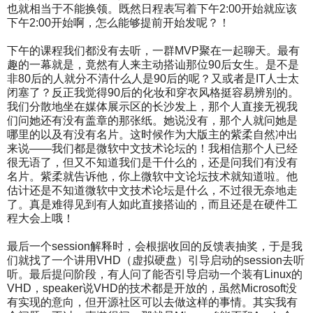
也就相当于不能换领。既然日程表写着下午2:00开始就应该
下午2:00开始啊，怎么能够提前开始发呢？！
下午的课程我们都没有去听，一群MVP聚在一起聊天。最有
趣的一幕就是，竟然有人来主动搭讪那位90后女生。是不是
非80后的人就分不清什么人是90后的呢？又或者是IT人士太
闭塞了？反正我觉得90后的化妆和穿衣风格挺容易辨别的。
我们分散地坐在媒体展示区的长沙发上，那个人直接无视我
们问她还有没有盖章的那张纸。她说没有，那个人就问她是
哪里的以及有没有名片。这时候作为大版主的紫柔自然冲出
来说——我们都是微软中文技术论坛的！我相信那个人已经
很无语了，但又不知道我们是干什么的，还是问我们有没有
名片。紫柔就告诉他，你上微软中文论坛技术就知道啦。他
估计还是不知道微软中文技术论坛是什么，不过很无奈地走
了。真是难得见到有人如此直接搭讪的，而且还是在硬件工
程大会上哦！
最后一个session解释时，会根据收回的反馈表抽奖，于是我
们就找了一个讲用VHD（虚拟硬盘）引导启动的session去听
听。最后提问阶段，有人问了能否引导启动一个装有Linux的
VHD，speaker说VHD的技术都是开放的，虽然Microsoft没
有实现的意向，但开源社区可以去做这样的事情。其实我有