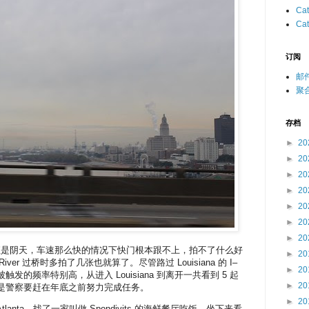
Cat
Cat
订阅
邮
聚合
存档
►
20
►
20
►
20
►
20
►
20
►
20
►
20
的一段一直是阴天，车速那么快的情况下快门根本跟不上，拍不了什么好
►
20
i River 过桥时多拍了几张也就算了。尽管路过 Louisiana 的 I–
►
20
触发的频率特别高，从进入 Louisiana 到离开一共看到 5 起
►
20
知道是不是警察要赶在年底之前努力完成任务。
►
20
anta，找了一家叫做 Spondivits 的海鲜餐厅吃饭，坐下来看