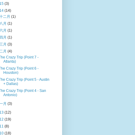
15
(3)
14
(14)
十二月
(1)
八月
(1)
六月
(1)
四月
(1)
三月
(3)
二月
(4)
The Crazy Trip (Point 7 -
Atlanta)
The Crazy Trip (Point 6 -
Houston)
The Crazy Trip (Point 5 - Austin
+ Dallas)
The Crazy Trip (Point 4 - San
Antonio)
一月
(3)
13
(12)
12
(19)
11
(8)
10
(18)