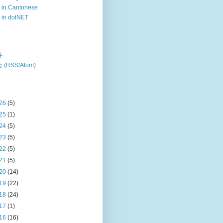
 in Cantonese
 in dotNET
件
 (RSS/Atom)
26
(5)
25
(1)
24
(5)
23
(5)
22
(5)
21
(5)
20
(14)
19
(22)
18
(24)
17
(1)
16
(16)