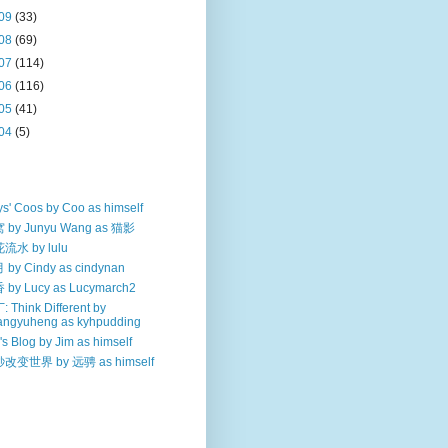
09
(33)
08
(69)
07
(114)
06
(116)
05
(41)
04
(5)
s' Coos by Coo as himself
 by Junyu Wang as 猫影
流水 by lulu
by Cindy as cindynan
 by Lucy as Lucymarch2
 Think Different by
angyuheng as kyhpudding
's Blog by Jim as himself
改变世界 by 远骋 as himself