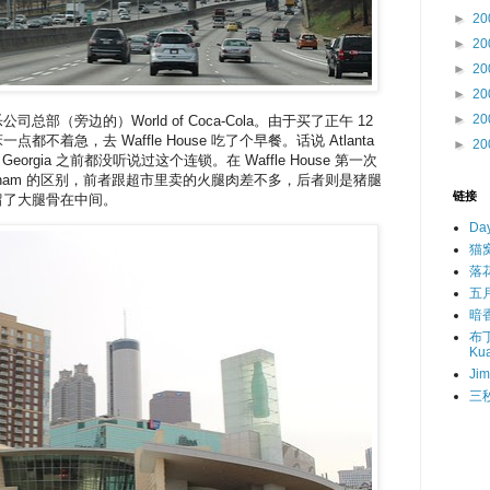
►
20
►
20
►
20
►
20
►
20
部（旁边的）World of Coca-Cola。由于买了正午 12
不着急，去 Waffle House 吃了个早餐。话说 Atlanta
►
20
来 Georgia 之前都没听说过这个连锁。在 Waffle House 第一次
ountry ham 的区别，前者跟超市里卖的火腿肉差不多，后者则是猪腿
链接
留了大腿骨在中间。
Day
猫窝
落花
五月 
暗香
布丁:
Ku
Jim
三秒