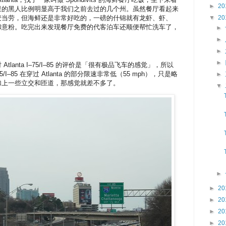
►
20
里的黑人比例明显高于我们之前去过的几个州。虽然餐厅看起来
▼
20
麦当劳，但海鲜还是非常好吃的，一磅的什锦就有龙虾、虾、
和意粉。吃完出来发现餐厅免费的代客泊车还顺便帮忙洗车了，
►
►
►
►
lanta I–75/I–85 的评价是「很有极品飞车的感觉」，所以
I–85 在穿过 Atlanta 的部分限速非常低（55 mph），只是略
►
加上一些立交和匝道，那感觉就差不多了。
▼
►
►
20
►
20
►
20
►
20