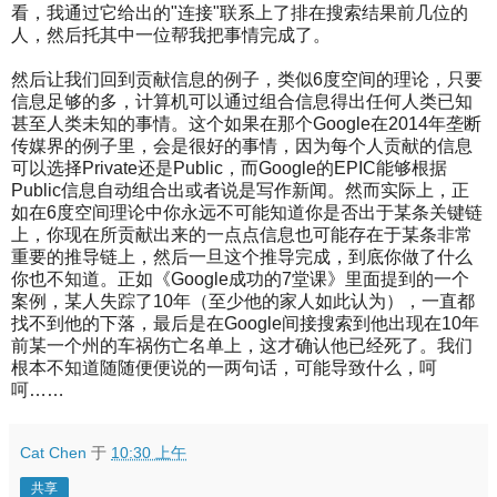
看，我­通过它给出的"连接"联系上了排在搜索结果前几位的
人，然后托其中一位帮我把事情完成了。
然后让我们回到贡献信息的例子，类似6度空间的理论，只要
信息足够的多，计算机可以通过组合信息得出任何人类已知
甚至人类未知的事情。这个如果在那个Googl­e在2014年垄断
传媒界的例子里，会是很好的事情，因为每个人贡献的信息
可以选择Private还是Public，而Google的EPIC能够根据
Publ­ic信息自动组合出或者说是写作新闻。然而实际上，正
如在6度空间理论中你永远不可能知道你是否出于某条关键链
上，你现在所贡献出来的一点点信息也可能存在于某­条非常
重要的推导链上，然后一旦这个推导完成，到底你做了什么
你也不知道。正如《Google成功的7堂课》里面提到的一个
案例，某人失踪了10年（至少他的家人如此认为），一直都
找不到他的下落，最后是在Google间接搜索到他出现在10年
前某一个州的车祸伤亡名单上，这才确认他已经死了。我们
根本不知道随随便便­说的一两句话，可能导致什么，呵
呵……
Cat Chen
于
10:30 上午
共享