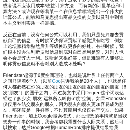
或者说不应该用成本/收益计算方法，而有新的计量单位和计
算方法？或许现在等着某一个在信息学领域提出一个伟大的
计算公式，能够和马克思提出商品­交换的实质以及引申到资
本主义剥削实质一样震撼。
反正在当前，没有任何公式可以利用，我们只是凭兴趣去贡
献自己的信息，有时候至少保证贡献了感觉没有吃亏，例如
上论坛赚精华贴然后升等级换取更多的好处。有些时­候，我
们根本没办法判断贡献信息到底对自己是利是弊，对别人也
会不会是弊大于利。这听起来很好笑，但是难道有人能够证
明你贡献信息就不会对别人造成坏处吗？
Friendster起源于6度空间理论，也就是说世界上任何两个人
之间只隔着6个人（以前
Coo
告诉我的是20个人），也就是任
何人都必然在你的朋友的朋友的­朋友的朋友的朋友的朋友（6
次"朋友"）的圈子之内，不过英文中采用Degree这个词表达
经过了多少次"朋友"运算所以叫做6"度"空间。如果Friendster
仅仅用在结交朋友的朋友，因为朋友的朋友更加容易成为朋
友，那还算是一件好事，不过其应用也仅仅在于交友。如果
Friendster，加上Google搜­索模式，那么理想的事情就是当我
想办一件事的时候，我会考虑我需要什么人际关系，然后可
以搜索，然后Google根据HumanRank排序提供结果给我